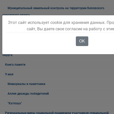
Муниципальный земельный контроль на территории Беловского
городского округа
Этот сайт использует cookie для хранения данных. П
Межведомственная антинаркотическая комиссии в Беловском
сайт, Вы даете свое согласие на работу с эт
городском округе
OK
Наблюдательная комиссия по социальной адаптации лиц,
освободившихся из мест лишения свободы Беловского городского
округа
Книга памяти
9 мая
Мемориалы и памятники
Аллея дважды победителей
"Катюша"
Региональные меры социальной поддержки участников специальной