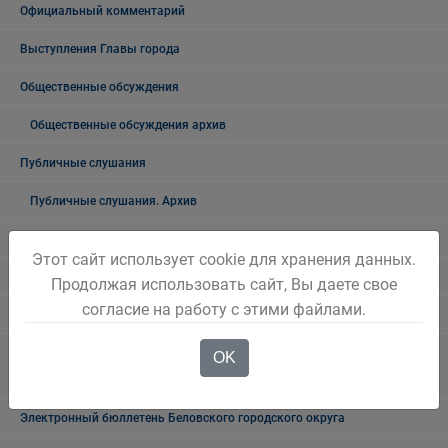
Официальный комментарий
Выступления Главы города
Общественные обсуждения
Общественные обсуждения архив
Публичные слушания
Публичные слушания. Архив
Проекты документов
Этот сайт использует cookie для хранения данных.
Общественные, национальные и религиозные организации
Продолжая использовать сайт, Вы даете свое
согласие на работу с этими файлами.
Боевое братство
ПАСПОРТ общественных, общественно-политических и религиозных
OK
формирований Беловского городского округа
Электронный бюллетень Беловского городского округа