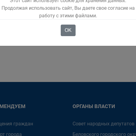
Этот сайт использует cookie для хранения данных.
десятидневный отпуск на Родину. Мама, увидев, не узнала сына – 
Продолжая использовать сайт, Вы даете свое согласие на
ели, как мгновенье. Служить оставалось еще один год.
работу с этими файлами.
нь со старейшей шахтой Беловского рудника – «Пионеркой». Андре
OK
ОМЕНДУЕМ
ОРГАНЫ ВЛАСТИ
ения граждан
Совет народных депутатов
рт города
Беловского городского окр