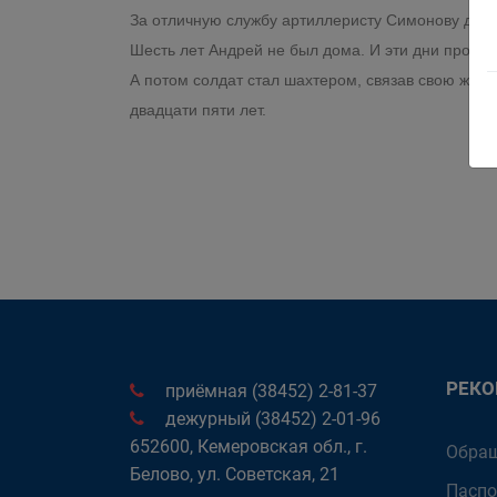
За отличную службу артиллеристу Симонову дали 
Шесть лет Андрей не был дома. И эти дни пролет
А потом солдат стал шахтером, связав свою жиз
двадцати пяти лет.
РЕК
приёмная (38452) 2-81-37
дежурный (38452) 2-01-96
652600, Кемеровская обл., г.
Обращ
Белово, ул. Советская, 21
Паспо