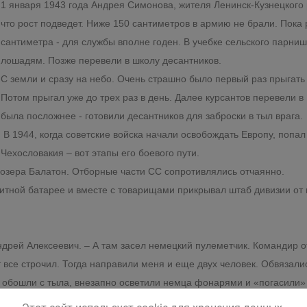
1 января 1943 года Андрея Симонова, жителя Ленинск-Кузнецкого 
что рост подведет. Ниже 150 сантиметров в армию не брали. Пока
сантиметра - для службы вполне годен. В учебке сельского парни
лошадям. Позже перевели в школу десантников.
С земли и сразу на небо. Очень страшно было первый раз прыгат
Потом прыгал уже до трех раз в день. Далее курсантов перевели в
была посложнее - готовили десантников для заброски в тыл врага.
В 1944, когда советские войска начали освобождать Европу, попа
Чехословакия – вот этапы его боевого пути.
 озера Балатон. Отборные части СС сопротивлялись отчаянно.
ной батарее и вместе с товарищами прикрывал штаб дивизии от н
ндрей Алексеевич. – А там засел немецкий пулеметчик. Командир о
т все строчил. Тогда направили меня и еще двух человек. Обвязал
ы обошли с тыла, внезапно осветили немца фонарями и «погасили»
ловакии. Еще год служил в Венгрии, а потом часть перевели в Вит