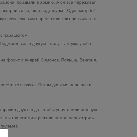
района, призвали в армию. А он все переживал,
 расстраивался, еще подтянулся. Один метр 52
шку сразу ездовым определили как привычного к
ь с парашютом.
 Подмосковье, в другую школу. Там уже учеба
л на фронт и Андрей Симонов. Польша, Венгрия,
алетов с воздуха. Потом дивизия перешла в
тправил двух солдат, чтобы уничтожили огневую
ись мы гранатами и решили немца перехитрить.
 пулемет.
ебск.