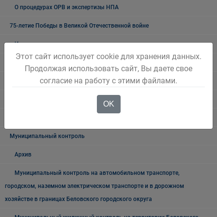
О процедурах ОРВ и экспертизы НПА
75-летие Победы в Великой Отечественной войне
Их именами названы улицы города
Этот сайт использует cookie для хранения данных.
Ликвидация аварийного жилья
Продолжая использовать сайт, Вы даете свое
согласие на работу с этими файлами.
Муниципальные закупки
Архив закупок
OK
Информация для заказчиков
Муниципальный контроль
Архив
Муниципальный контроль на автомобильном транспорте,
городском, наземном электрическом транспорте и в дорожном
хозяйстве в границах Беловского городского округа