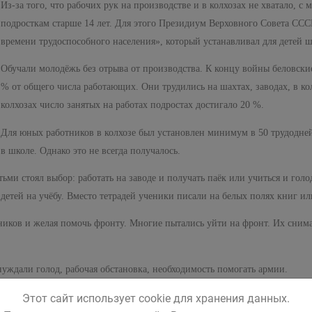
Из-за того, что рабочих рук на производстве и в колхозах не хватало, с
подросткам старше 14 лет. Для этого Президиум Верховного Совета ССС
времени трудоспособного населения», который устанавливал для детей ш
Обучали молодёжь без отрыва от производства. К концу войны беловские
% от общего числа работающих. Они трудились на шахтах, заводах, в кол
колхозах число занятых на работах подростах достигало 20 %.
Для юных работников в колхозе был установлен минимум в 50 трудодней
в школе. Однако это не всегда получалось.
ьми стоял выбор: работать на заводе и получать паёк или учиться и гол
 детей на учёбу. Вместо тетрадей ученики писали на белых полях книг ил
ников и желая помочь фронту. Многие пытались уйти на фронт. Их снима
уждали голод, рабочая обстановка, необходимость помогать армии.
 эвакуированных из Ленинграда детей, которым нужно было восстановить
Этот сайт использует cookie для хранения данных.