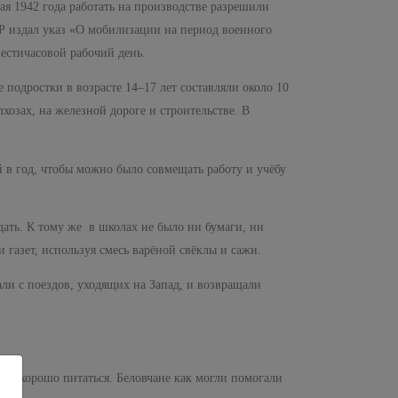
 мая 1942 года работать на производстве разрешили
Р издал указ «О мобилизации на период военного
естичасовой рабочий день.
 подростки в возрасте 14–17 лет составляли около 10
хозах, на железной дороге и строительстве. В
 в год, чтобы можно было совмещать работу и учёбу
одать. К тому же в школах не было ни бумаги, ни
и газет, используя смесь варёной свёклы и сажи.
ли с поездов, уходящих на Запад, и возвращали
ся, хорошо питаться. Беловчане как могли помогали