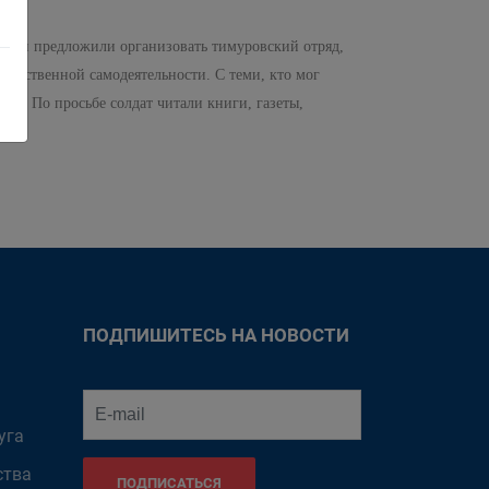
о они предложили организовать тимуровский отряд,
жественной самодеятельности. С теми, кто мог
ми. По просьбе солдат читали книги, газеты,
ПОДПИШИТЕСЬ НА НОВОСТИ
уга
ства
ПОДПИСАТЬСЯ