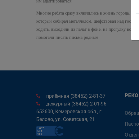
им адаптироваться.
Многие ребята сразу включились в жизнь города. Ле
который собирал металлолом, шефствовал над госпит
ходить, выходили из палат в фойе, на прогулку во дв
помогали писать письма родным.
РЕК
приёмная (38452) 2-81-37
дежурный (38452) 2-01-96
652600, Кемеровская обл., г.
Обращ
Белово, ул. Советская, 21
Паспо
Отдел