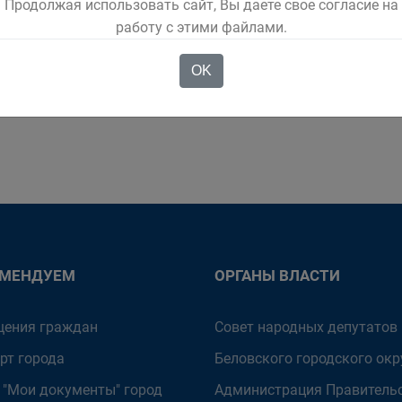
Продолжая использовать сайт, Вы даете свое согласие на
работу с этими файлами.
нинградские школьники учились вместе с беловскими ребятами, и именн
алями. Пионеры-тимуровцы выступали перед ранеными с концертами худо
OK
ор школ, где размещались госпитали. А к тяжелораненым мы приходили са
ОМЕНДУЕМ
ОРГАНЫ ВЛАСТИ
ения граждан
Совет народных депутатов
рт города
Беловского городского окр
 "Мои документы" город
Администрация Правитель