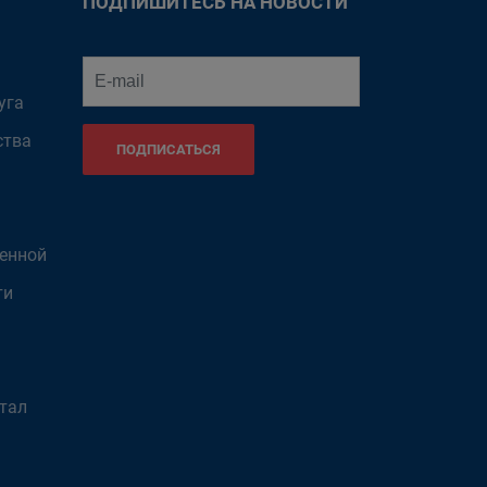
ПОДПИШИТЕСЬ НА НОВОСТИ
уга
ства
ПОДПИСАТЬСЯ
венной
ти
тал