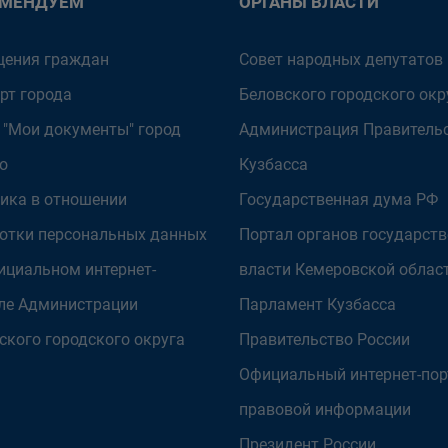
ОМЕНДУЕМ
ОРГАНЫ ВЛАСТИ
ения граждан
Совет народных депутатов
рт города
Беловского городского окр
 "Мои документы" город
Администрация Правитель
о
Кузбасса
ика в отношении
Государственная дума РФ
отки персональных данных
Портал органов государст
ициальном интернет-
власти Кемеровской облас
ле Администрации
Парламент Кузбасса
ского городского округа
Правительство России
Официальный интернет-пор
правовой информации
Президент России