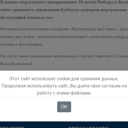
В рамках подготовки к празднованию 75-летия Победы в Вели
сайте архивного управления Кузбасса запущена виртуальная
фотографий военных лет.
Материалы расположены в рубрике «Виртуальные выставки». Здес
первые дни войны, заявления комсомольцев о зачислении в ряды
письма и фотографии.
На сайте также размещены материалы о Героях Советского Союза
Вере Волошиной.
Этот сайт использует cookie для хранения данных.
Продолжая использовать сайт, Вы даете свое согласие на
работу с этими файлами.
OK