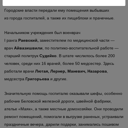
три медицинских отделения на 600 общехирургических мест.
Городские власти передали ему помещения выбывших
из города госпиталей, а также их пищеблоки и прачечные.
Начальником учреждения был военврач
I ранга
Раевский,
заместителем по медицинской части —
врач
Айвазишвили
, по политико-воспитательной работе —
старший политрук
Судейко
. В штате числилось более 200
человек, среди них 16 врачей, более 50 медсестер. Здесь
работали врачи
Лютая, Лернер, Маневич, Назарова
,
медсестра
Григорьева
и другие.
Значительную помощь госпиталю оказывали шефы, особенно
рабочие Беловской железной дороги, швейной фабрики,
ателье «Маяк», а также местные домохозяйки. Они проводили
ремонт помещений, помогали в выгрузке раненых, устраивали
праздничные вечера, дарили подарки, занимались пошивом