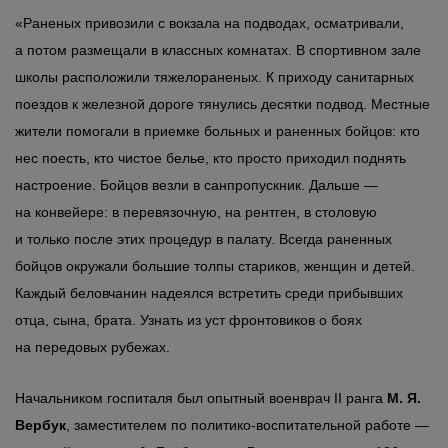
«Раненых привозили с вокзала на подводах, осматривали,
а потом размещали в классных комнатах. В спортивном зале
школы расположили тяжелораненых. К приходу санитарных
поездов к железной дороге тянулись десятки подвод. Местные
жители помогали в приемке больных и раненных бойцов: кто
нес поесть, кто чистое белье, кто просто приходил поднять
настроение. Бойцов везли в санпропускник. Дальше —
на конвейере: в перевязочную, на рентген, в столовую
и только после этих процедур в палату. Всегда раненных
бойцов окружали большие толпы стариков, женщин и детей.
Каждый беловчанин надеялся встретить среди прибывших
отца, сына, брата. Узнать из уст фронтовиков о боях
на передовых рубежах.
Начальником госпиталя был опытный военврач II ранга
М. Я.
Вербук
, заместителем по политико-воспитательной работе —