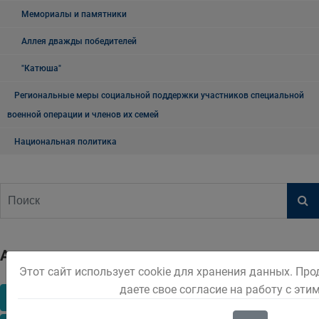
Мемориалы и памятники
Аллея дважды победителей
"Катюша"
Региональные меры социальной поддержки участников специальной
военной операции и членов их семей
Национальная политика
Архив
Этот сайт использует cookie для хранения данных. Пр
даете свое согласие на работу с эти
2016
2017
2018
2019
2020
2021