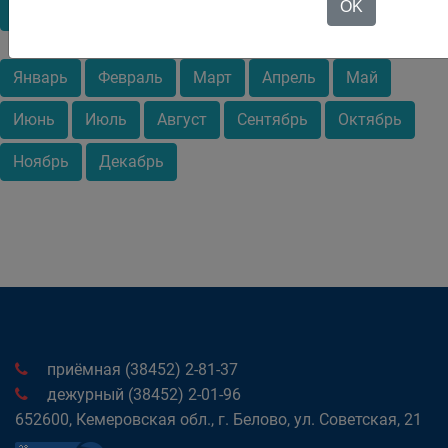
OK
2022
2023
2024
2025
2026
Январь
Февраль
Март
Апрель
Май
Июнь
Июль
Август
Сентябрь
Октябрь
Ноябрь
Декабрь
приёмная (38452) 2-81-37
дежурный (38452) 2-01-96
652600, Кемеровская обл., г. Белово, ул. Советская, 21