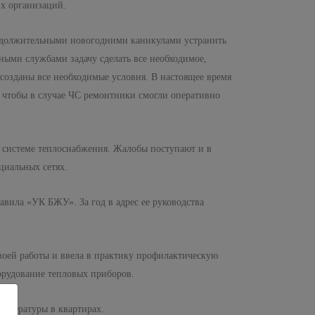
х организаций.
продолжительными новогодними каникулами устранить
ными службами задачу сделать все необходимое,
 созданы все необходимые условия. В настоящее время
 чтобы в случае ЧС ремонтники смогли оперативно
в системе теплоснабжения. Жалобы поступают и в
циальных сетях.
вила «УК БЖУ». За год в адрес ее руководства
своей работы и ввела в практику профилактическую
орудование тепловых приборов.
емпературы в квартирах.