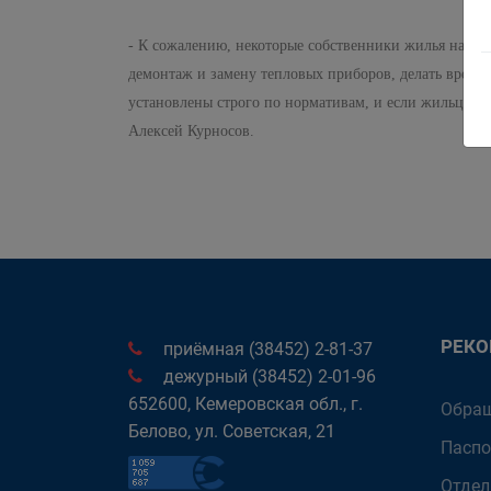
- К сожалению, некоторые собственники жилья настол
демонтаж и замену тепловых приборов, делать врезки
установлены строго по нормативам, и если жильцы хо
Алексей Курносов.
РЕК
приёмная (38452) 2-81-37
дежурный (38452) 2-01-96
652600, Кемеровская обл., г.
Обращ
Белово, ул. Советская, 21
Паспо
Отдел