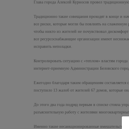
Глава города Алексей Курносов провел традиционну
Традиционно такие совещания проходят в конце и на
все риски, которые могли бы повлиять на слаженную 
чтобы никто из жителей не почувствовал дискомфорт 
все ресурсоснабжающие организации имеют неснижае
исправить неполадки.
Контролировать ситуацию с «теплом» властям города
интернет-приемную Администрации Беловского городс
Ежегодно благодаря таким обращениям составляется с
поступило 13 жалоб от жителей 67 домов, которые он
До этого два года подряд первым в списке стояла уп
разъяснительную работу с жителями многоквартирных
Именно такие несанкционированные вмешательства пр