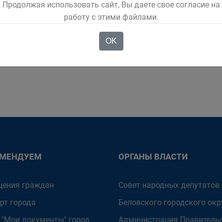
Продолжая использовать сайт, Вы даете свое согласие на
работу с этими файлами.
ько уверены в своих возможностях, что позволяют себе самостоятельно, 
 и другое. Это крайне безответственно, особенно в период пиковых темп
OK
тят что-то заменить, об этом необходимо обязательно поставить в изве
ОМЕНДУЕМ
ОРГАНЫ ВЛАСТИ
ения граждан
Совет народных депутатов
рт города
Беловского городского окр
 "Мои документы" город
Администрация Правитель