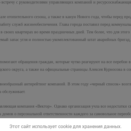
ю встречу с руководителями управляющих компаний и ресурсоснабжающи
чале отопительного сезона, а также в канун Нового года, чтобы перед 
работу служб жизнеобеспечения. Глава города поставил перед коммуналь
в своих квартирах во время праздничных дней. Тем более, что для этого
мый запас угля и полностью укомплектованный штат аварийных бригад,
 помогают обращения граждан, которые чутко реагируют на все перебои 
кого округа, а также на официальные страницы Алексея Курносова в со
воеобразный антирейтинг компаний. В этом году «черный список» возгла
а обслуживает.
равляющая компания «Вектор». Однако организация учла все недостатки 
 домов о персональной ответственности каждого за самовольное переоб
Этот сайт использует cookie для хранения данных.
иводят к сбою отопительной системы, и, как следствие, к понижению т