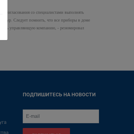
без согласования со специалистами выполнять
ератур. Следует помнить, что все приборы в доме
стность управляющую компанию, - резюмировал
ПОДПИШИТЕСЬ НА НОВОСТИ
уга
ства