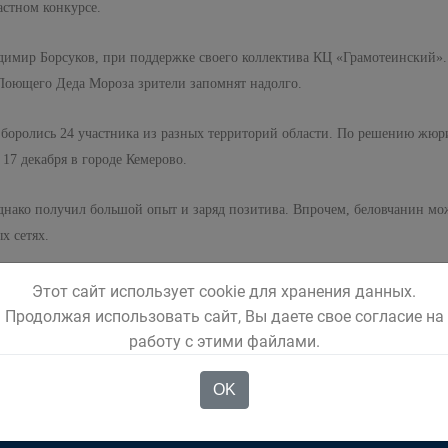
астном конкурсе.
адимир Борсуков, при поддержке своего коллектива КЦ «Грамотеинский»
Поющего Деда Мороза зрители запомнят надолго.
 боролись 24 участника из разных территорий области. По решению жюри
17 декабря в городе Кемерово.
днако получил большой опыт и заряд позитива. Впрочем, беловчанин мож
х сетях.
 Сделать это вы можете по ссылке: https://vk.com/club81769842
Этот сайт использует cookie для хранения данных.
Продолжая использовать сайт, Вы даете свое согласие на
работу с этими файлами.
OK