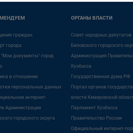
ОМЕНДУЕМ
ОРГАНЫ ВЛАСТИ
ения граждан
Совет народных депутатов
рт города
Беловского городского окр
 "Мои документы" город
Администрация Правитель
о
Кузбасса
ика в отношении
Государственная дума РФ
отки персональных данных
Портал органов государст
ициальном интернет-
власти Кемеровской облас
ле Администрации
Парламент Кузбасса
ского городского округа
Правительство России
Официальный интернет-пор