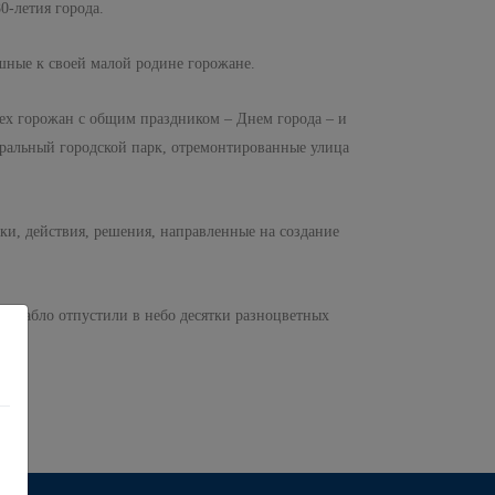
0-летия города.
шные к своей малой родине горожане.
сех горожан с общим праздником – Днем города – и
тральный городской парк, отремонтированные улица
пки, действия, решения, направленные на создание
на табло отпустили в небо десятки разноцветных