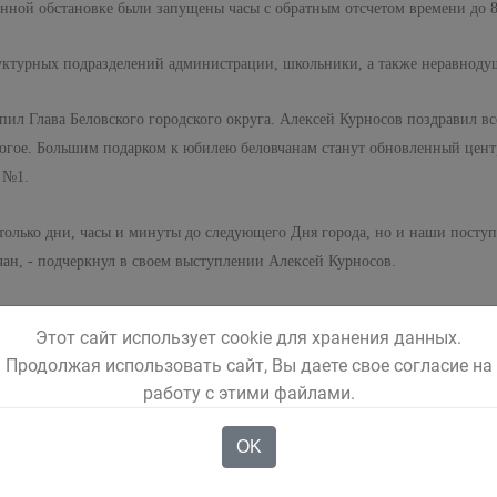
нной обстановке были запущены часы с обратным отсчетом времени до 8
уктурных подразделений администрации, школьники, а также неравноду
ил Глава Беловского городского округа. Алексей Курносов поздравил в
многое. Большим подарком к юбилею беловчанам станут обновленный цен
 №1.
е только дни, часы и минуты до следующего Дня города, но и наши посту
ан, - подчеркнул в своем выступлении Алексей Курносов.
хором. Громче всех считали первоклашки, которые при появлении цифр 
Этот сайт использует cookie для хранения данных.
Продолжая использовать сайт, Вы даете свое согласие на
работу с этими файлами.
OK