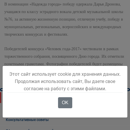
В номинации «Надежда города» победу одержала Дарья Дронова,
учащаяся по классу эстрадного вокала детской музыкальной школы
№76, за активную жизненную позицию, отличную учебу, победу в
муниципальных, региональных, всероссийских и международных
творческих конкурсах и фестивалях.
Победителей конкурса «Человек года-2017» чествовали в рамках
торжественного собрания, посвященного Дню города. Их отметили
почетными грамотами. Фотографии победителей будут размещены
на Стенде славы на центральной площади города.
Этот сайт использует cookie для хранения данных.
Продолжая использовать сайт, Вы даете свое
согласие на работу с этими файлами.
Новости Белова
OK
Новости региона
Консультативные советы