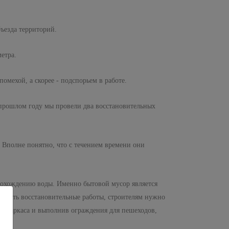
ъезда территорий.
етра.
омехой, а скорее - подспорьем в работе.
 прошлом году мы провели два восстановительных
Вполне понятно, что с течением времени они
рохождению воды. Именно бытовой мусор является
начать восстановительные работы, строителям нужно
ого каркаса и выполнив ограждения для пешеходов,