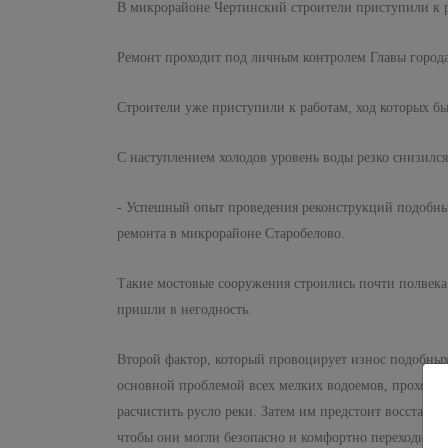
В микрорайоне Чертинский строители приступили к 
Ремонт проходит под личным контролем Главы города 
Строители уже приступили к работам, ход которых бы
С наступлением холодов уровень воды резко снизился 
- Успешный опыт проведения реконструкций подобных
ремонта в микрорайоне Старобелово.
Такие мостовые сооружения строились почти полвек
пришли в негодность.
Второй фактор, который провоцирует износ подобных
основной проблемой всех мелких водоемов, проходящ
расчистить русло реки. Затем им предстоит восстано
чтобы они могли безопасно и комфортно переходить ч