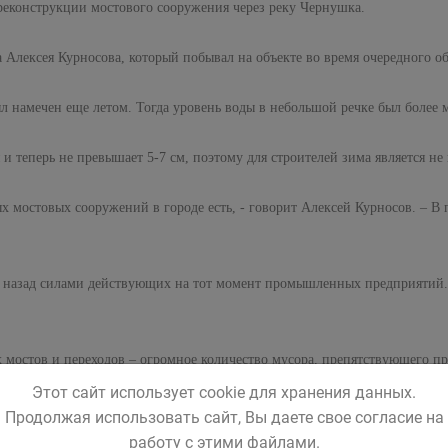
реконструкции мостового сооружения через реку Чернушка.
Алексея Курносова, который побывал на объекте во время очередного об
л намечен еще летом. Тогда уровень воды в небольшой речке был более м
и теперь не превышает 5-7 см, поэтому для строителей зима является не п
 мостовых сооружений в городе есть, - говорит Алексей Курносов. – В
а назад силами действующих на тот момент промышленных предприятий. 
 мостов и переходов – огромное количество мусора, препятствующего п
их по территории частного сектора нашего города. Поэтому прежде чем 
Этот сайт использует cookie для хранения данных.
вить мост, сделав бетонное укрепление берегов с установкой армированн
Продолжая использовать сайт, Вы даете свое согласие на
ерез мостовое сооружение.
работу с этими файлами.