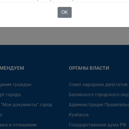
OK
ОМЕНДУЕМ
ОРГАНЫ ВЛАСТИ
ения граждан
Совет народных депутатов
рт города
Беловского городского окр
 "Мои документы" город
Администрация Правитель
о
Кузбасса
ика в отношении
Государственная дума РФ