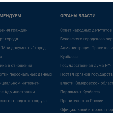
ОМЕНДУЕМ
ОРГАНЫ ВЛАСТИ
ения граждан
Совет народных депутатов
рт города
Беловского городского окр
 "Мои документы" город
Администрация Правитель
о
Кузбасса
ика в отношении
Государственная дума РФ
отки персональных данных
Портал органов государст
ициальном интернет-
власти Кемеровской облас
ле Администрации
Парламент Кузбасса
ского городского округа
Правительство России
Официальный интернет-пор