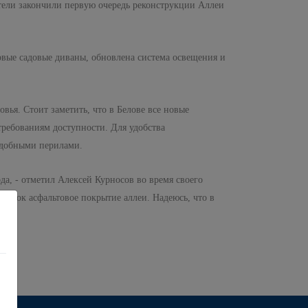
ители закончили первую очередь реконструкции Аллеи
овые садовые диваны, обновлена система освещения и
вья. Стоит заметить, что в Белове все новые
требованиям доступности. Для удобства
удобными перилами.
, - отметил Алексей Курносов во время своего
орядок асфальтовое покрытие аллеи. Надеюсь, что в