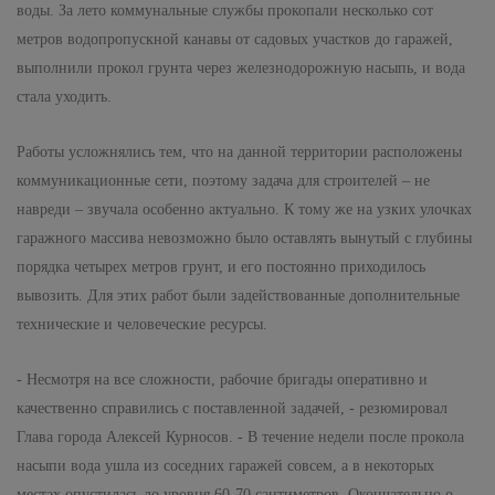
воды. За лето коммунальные службы прокопали несколько сот
метров водопропускной канавы от садовых участков до гаражей,
выполнили прокол грунта через железнодорожную насыпь, и вода
стала уходить.
Работы усложнялись тем, что на данной территории расположены
коммуникационные сети, поэтому задача для строителей – не
навреди – звучала особенно актуально. К тому же на узких улочках
гаражного массива невозможно было оставлять вынутый с глубины
порядка четырех метров грунт, и его постоянно приходилось
вывозить. Для этих работ были задействованные дополнительные
технические и человеческие ресурсы.
- Несмотря на все сложности, рабочие бригады оперативно и
качественно справились с поставленной задачей, - резюмировал
Глава города Алексей Курносов. - В течение недели после прокола
насыпи вода ушла из соседних гаражей совсем, а в некоторых
местах опустилась до уровня 60-70 сантиметров. Окончательно о