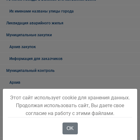
Их именами названы улицы города
Ликвидация аварийного жилья
Муниципальные закупки
Архив закупок
Информация для заказчиков
Муниципальный контроль
Архив
Муниципальный контроль на автомобильном транспорте,
Этот сайт использует cookie для хранения данных.
городском, наземном электрическом транспорте и в дорожном
Продолжая использовать сайт, Вы даете свое
хозяйстве в границах Беловского городского округа
согласие на работу с этими файлами.
Муниципальный жилищный контроль на территории Беловского
OK
городского округа"