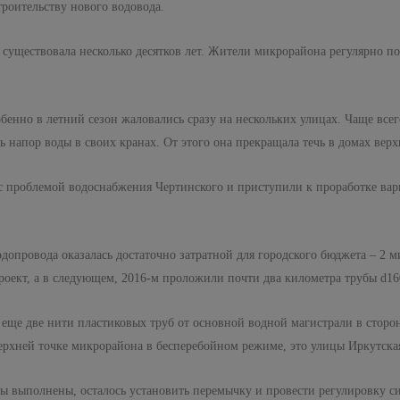
роительству нового водовода.
существовала несколько десятков лет. Жители микрорайона регулярно по
бенно в летний сезон жаловались сразу на нескольких улицах. Чаще всег
напор воды в своих кранах. От этого она прекращала течь в домах верх
 с проблемой водоснабжения Чертинского и приступили к проработке вар
водопровода оказалась достаточно затратной для городского бюджета – 2
проект, а в следующем, 2016-м проложили почти два километра трубы d16
еще две нити пластиковых труб от основной водной магистрали в стор
верхней точке микрорайона в бесперебойном режиме, это улицы Иркутска
ты выполнены, осталось установить перемычку и провести регулировку си