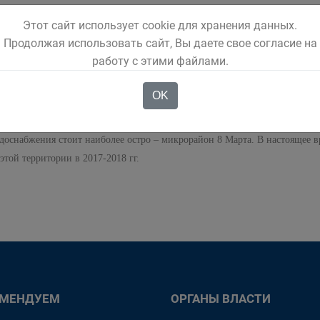
сти урок из сложившейся ситуации и доверить такую важную задачу, как
Этот сайт использует cookie для хранения данных.
 напор, вмешиваясь в отлаженную работу системы, добрая половина микр
Продолжая использовать сайт, Вы даете свое согласие на
тельные технические средства забора воды – насосы, «вертушки». Этого 
работу с этими файлами.
сть дом, семья и хозяйство, и которым вода также необходима для норма
OK
кая проблема – обеспечение водой жителей отдаленных территорий город
роительство водовода в селе Заречном, полностью обеспечено водой насе
водоснабжения стоит наиболее остро – микрорайон 8 Марта. В настоящее 
этой территории в 2017-2018 гг.
ОМЕНДУЕМ
ОРГАНЫ ВЛАСТИ