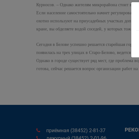
Курносов. – Однако жителям микрорайона стоит выне
Если население самостоятельно начнет регулировать
охотно используют на приусадебных участках дополни
кране, вы обделяете водой соседей, у которых тоже е
Сегодня в Белове успешно решается старейшая городс
появилась на трех улицах в Старо-Белово, ведется ст
Однако в городе существует ряд мест, где проблема 
готова, сейчас решается вопрос организации работ на 
РЕК
приёмная (38452) 2-81-37
дежурный (38452) 2-01-96