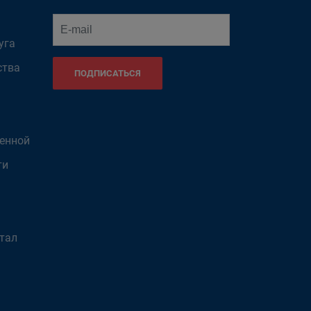
уга
ства
ПОДПИСАТЬСЯ
венной
ти
тал