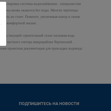
 регулировка системы водоснабжения - специалистам.
орайона вновь окажется без воды. Многие чертинцы
делать не стоит. Помните, увеличивая напор в своем
льной, комфортной жизни.
а. За текущий строительный сезон питьевая вода
ление частного сектора микрорайона Чертинский.
время проектная документация для прокладки водовода
ПОДПИШИТЕСЬ НА НОВОСТИ