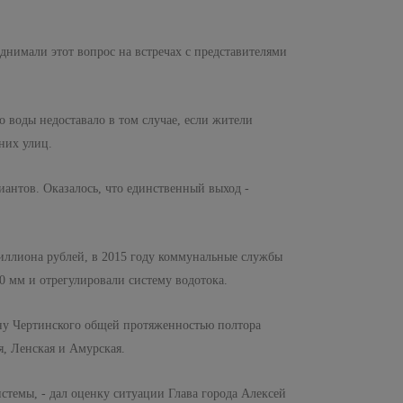
днимали этот вопрос на встречах с представителями
о воды недоставало в том случае, если жители
них улиц.
иантов. Оказалось, что единственный выход -
 миллиона рублей, в 2015 году коммунальные службы
0 мм и отрегулировали систему водотока.
ону Чертинского общей протяженностью полтора
я, Ленская и Амурская.
стемы, - дал оценку ситуации Глава города Алексей