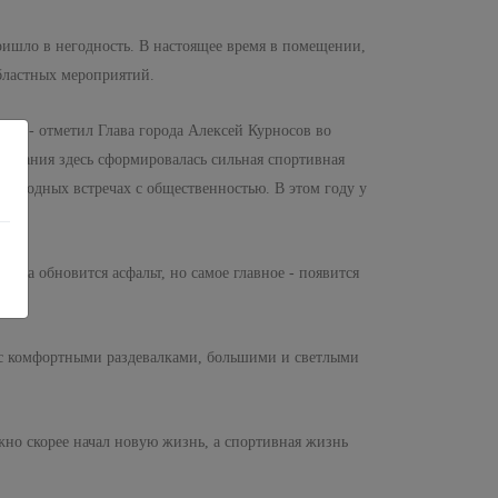
ришло в негодность. В настоящее время в помещении,
бластных мероприятий.
ня, - отметил Глава города Алексей Курносов во
ствования здесь сформировалась сильная спортивная
ежегодных встречах с общественностью. В этом году у
ета обновится асфальт, но самое главное - появится
– с комфортными раздевалками, большими и светлыми
жно скорее начал новую жизнь, а спортивная жизнь