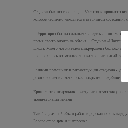
Стадион был построен еще в 60-х годах прошлого век
которое частично находится в аварийном состоянии,
- Территория богата сильными спортсменами, которые
время своего визита на объект. – Стадион «Шахтер» –
школа. Много лет жителей микрорайона беспокоит суд
нас появилась возможность начать капитальный ремон
Главный помощник в реконструкции стадиона - угольна
резиновое легкоатлетическое покрытие, подобное том
Кроме этого, подрядчик приступит к демонтажу авари
тренажерными залами.
Такой серьезный объем работ городская власть наряд
Белова стала ярче и интереснее.