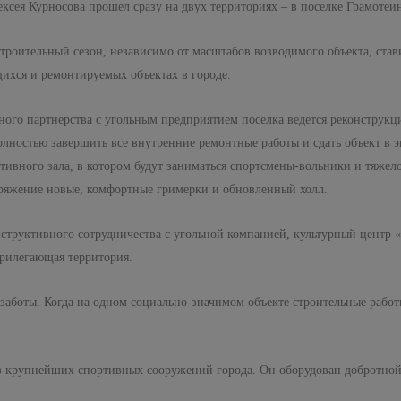
сея Курносова прошел сразу на двух территориях – в поселке Грамотеи
строительный сезон, независимо от масштабов возводимого объекта, став
ихся и ремонтируемых объектах в городе.
ного партнерства с угольным предприятием поселка ведется реконструк
лностью завершить все внутренние ремонтные работы и сдать объект в 
тивного зала, в котором будут заниматься спортсмены-вольники и тяжел
поряжение новые, комфортные гримерки и обновленный холл.
труктивного сотрудничества с угольной компанией, культурный центр «
прилегающая территория.
 заботы. Когда на одном социально-значимом объекте строительные работы
з крупнейших спортивных сооружений города. Он оборудован добротной