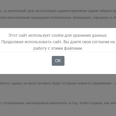
а, за длительный срок эксплуатации административное здание объекта п
 стало невозможным проведение полноценных тренировок, городских и о
 регулярно защищают честь города на соревнованиях самого разного уров
Этот сайт использует cookie для хранения данных.
 место отдыха и занятий спортом и детей, и взрослых. За годы его суще
Продолжая использовать сайт, Вы даете свое согласие на
ьба стадиона, вопрос о его реконструкции несколько раз поднимался на 
работу с этими файлами.
т.
OK
я компания «ММК-Уголь». За счет спонсорских средств здесь в течение л
у, что постелили на стадионе «Энергетик» в Инском в прошлом году.
йного здания, на месте которого будет отстроено новое и современное 
у с угольщиками запланировали выполнить за год, чтобы стадион, как мо