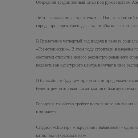
Очередной традиционный штаб под руководством Алек
Лето – горячая пора строительства. Однако короткий 
города проводить еженедельные штабы на всех строящ
В Грамотеино четвертый год подряд в рамках социаль
«Грамотеинский». В этом году строители намерены по
состоится открытие нового реконструированного спор
коллективов культурного центра получат в свое рас
В ближайшем будущем при условии продолжения конс
будет отремонтирован фасад здания и благоустроена 
Городское хозяйство требует постоянного внимания и
начинается.
Стадион «Шахтер» микрорайона Бабанаково – одно и
каток под открытым небом.