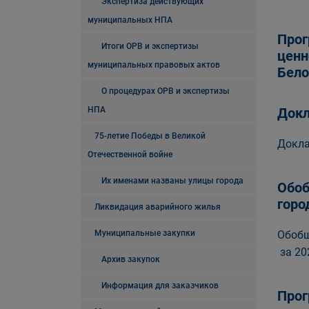
Экспертиза действующих
муниципальных НПА
Прог
Итоги ОРВ и экспертизы
ценн
муниципальных правовых актов
Бело
О процедурах ОРВ и экспертизы
НПА
Докл
75-летие Победы в Великой
Докла
Отечественной войне
Их именами названы улицы города
Обоб
горо
Ликвидация аварийного жилья
Муниципальные закупки
Обобщ
за 20
Архив закупок
Информация для заказчиков
Прог