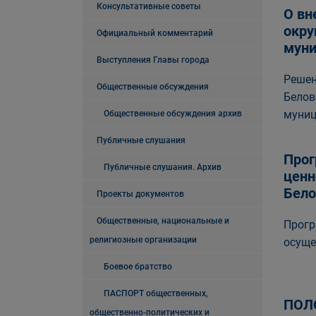
Консультативные советы
О вн
окру
Официальный комментарий
муни
Выступления Главы города
Решен
Общественные обсуждения
Белов
муниц
Общественные обсуждения архив
Публичные слушания
Прог
Публичные слушания. Архив
ценн
Бело
Проекты документов
Общественные, национальные и
Прогр
религиозные организации
осуще
Боевое братство
ПАСПОРТ общественных,
ПОЛ
общественно-политических и