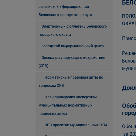
БЕЛ
религиозных формирований
Беловского городского округа
ПОЛО
ОКРУГ
Электронный бюллетень Беловского
городского округа
Прило
Городской информационный центр
Решен
Оценка регулирующего воздействия
Белов
(ОРВ)
муниц
Нормативные правовые акты по
вопросам ОРВ
Докл
План проведения экспертизы
Обоб
муниципальных нормативных
горо
правовых актов
ОРВ проектов муниципальных НПА
Обобщ
за 20