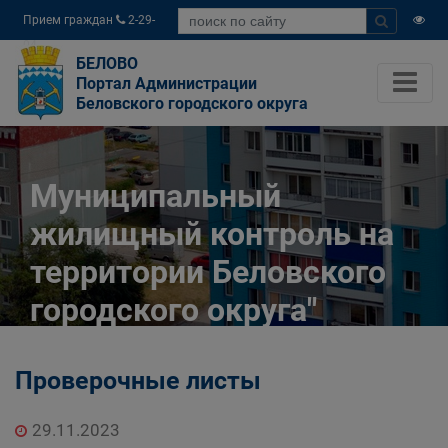
Прием граждан
2-29-
04
БЕЛОВО
Портал Администрации
Беловского городского округа
Муниципальный
жилищный контроль на
территории Беловского
городского округа"
Главная
Официально
Проверочные листы
Муниципальный контроль
Муниципальный жилищный контроль на
29.11.2023
территории Беловского городского округа"