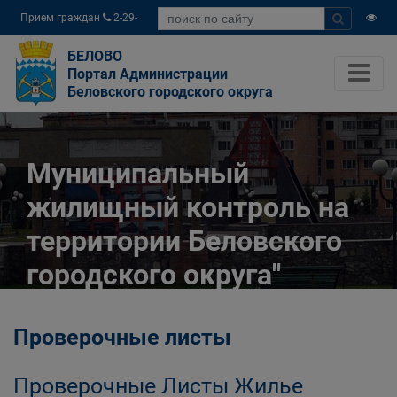
Прием граждан
2-29-
04
БЕЛОВО
Портал Администрации
Беловского городского округа
Муниципальный
жилищный контроль на
территории Беловского
городского округа"
Главная
Официально
Проверочные листы
Муниципальный контроль
Муниципальный жилищный контроль на
Проверочные Листы Жилье
территории Беловского городского округа"