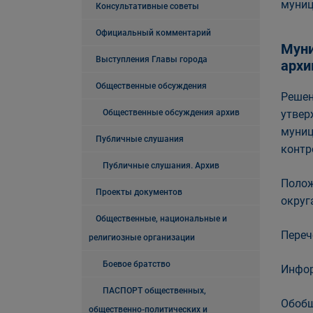
муниц
Консультативные советы
Официальный комментарий
Муни
Выступления Главы города
архи
Общественные обсуждения
Р
ешен
Общественные обсуждения архив
утвер
муниц
Публичные слушания
контр
Публичные слушания. Архив
Полож
Проекты документов
округ
Общественные, национальные и
Переч
религиозные организации
Боевое братство
Инфор
ПАСПОРТ общественных,
Обобщ
общественно-политических и