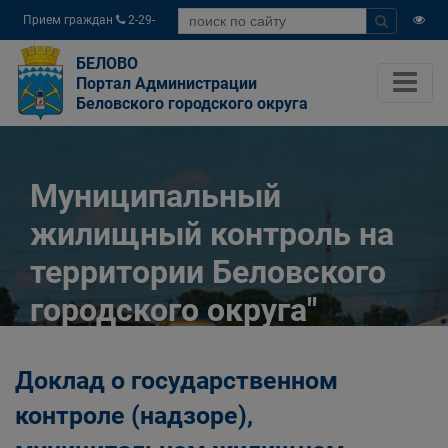
Прием граждан
2-29-
04
БЕЛОВО
Портал Администрации
Беловского городского округа
Муниципальный
жилищный контроль на
территории Беловского
городского округа"
Главная
Официально
Доклад о государственном
Муниципальный контроль
Муниципальный жилищный контроль на
контроле (надзоре),
территории Беловского городского округа"