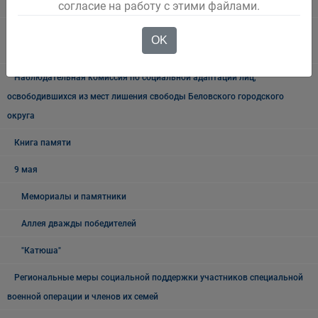
согласие на работу с этими файлами.
городского округа
Межведомственная антинаркотическая комиссии в Беловском
OK
городском округе
Наблюдательная комиссия по социальной адаптации лиц,
освободившихся из мест лишения свободы Беловского городского
округа
Книга памяти
9 мая
Мемориалы и памятники
Аллея дважды победителей
"Катюша"
Региональные меры социальной поддержки участников специальной
военной операции и членов их семей