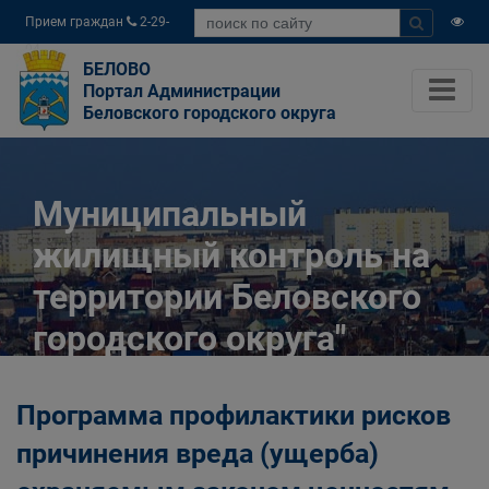
Прием граждан
2-29-
04
БЕЛОВО
Портал Администрации
Беловского городского округа
Муниципальный
жилищный контроль на
территории Беловского
городского округа"
Главная
Официально
Программа профилактики рисков
Муниципальный контроль
Муниципальный жилищный контроль на
причинения вреда (ущерба)
территории Беловского городского округа"