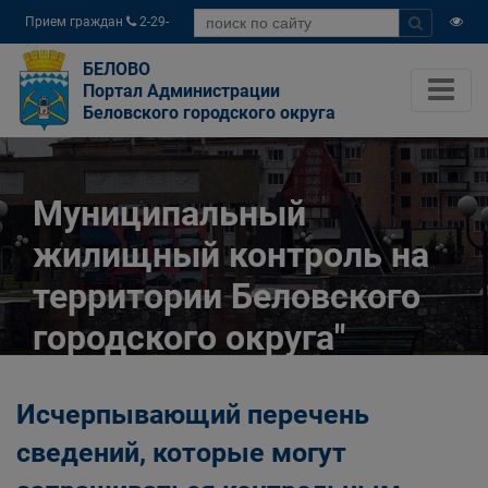
Прием граждан
2-29-
04
БЕЛОВО
Портал Администрации
Беловского городского округа
Муниципальный
жилищный контроль на
территории Беловского
городского округа"
Главная
Официально
Исчерпывающий перечень
Муниципальный контроль
Муниципальный жилищный контроль на
сведений, которые могут
территории Беловского городского округа"