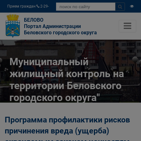
Прием граждан
2-29-
04
БЕЛОВО
Портал Администрации
Беловского городского округа
Муниципальный
жилищный контроль на
территории Беловского
городского округа"
Главная
Официально
Программа профилактики рисков
Муниципальный контроль
Муниципальный жилищный контроль на
причинения вреда (ущерба)
территории Беловского городского округа"