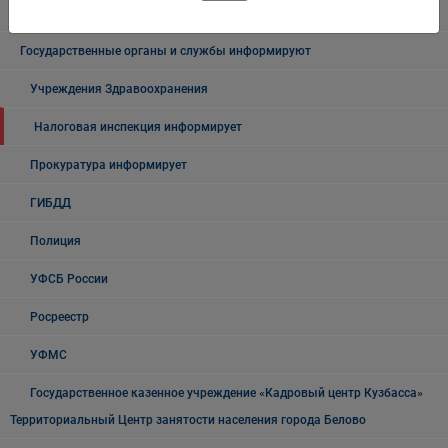
Осторожно мошенники!
Государственные органы и службы информируют
Учреждения Здравоохранения
Налоговая инспекция информирует
Прокуратура информирует
ГИБДД
Полиция
УФСБ России
Росреестр
УФМС
Государственное казенное учреждение «Кадровый центр Кузбасса»
Территориальный Центр занятости населения города Белово