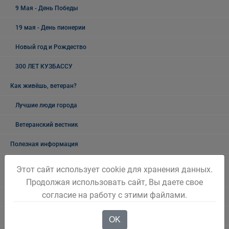
9 Мая - День Победы
19 мая - День пионерии
Новый год и Рождество
300 ЛЕТ КУЗБАССУ
Как живёшь, ветеран?
Лучшие люди города
Ветеранский вестник
Полезная информация
Памятники, обелиски, монументы, мемориальные комплексы
Этот сайт использует cookie для хранения данных.
Беловского городского округа
Продолжая использовать сайт, Вы даете свое
согласие на работу с этими файлами.
Объявления
Безопасность на воде
OK