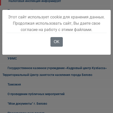
Налоговая инспекция информирует
Прокуратура информирует
Этот сайт использует cookie для хранения данных.
ГИБДД
Продолжая использовать сайт, Вы даете свое
согласие на работу с этими файлами.
Полиция
УФСБ России
OK
Росреестр
УФМС
Государственное казенное учреждение «Кадровый центр Кузбасса»
Территориальный Центр занятости населения города Белово
Таможня
О проведении публичных мероприятий
"Мои документы" г. Белово