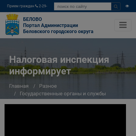
Прием граждан
2-29-
04
БЕЛОВО
Портал Администрации
Беловского городского округа
Налоговая инспекция
информирует
Главная
Разное
Государственные органы и службы
информируют
Налоговая инспекция информирует