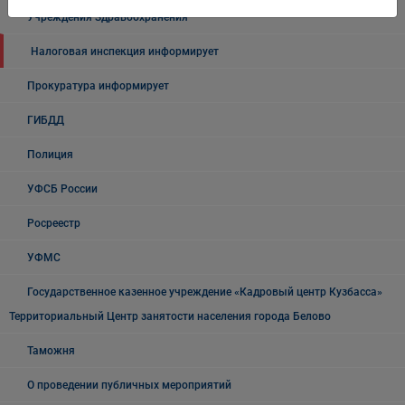
Учреждения Здравоохранения
Налоговая инспекция информирует
Прокуратура информирует
ГИБДД
Полиция
УФСБ России
Росреестр
УФМС
Государственное казенное учреждение «Кадровый центр Кузбасса»
Территориальный Центр занятости населения города Белово
Таможня
О проведении публичных мероприятий