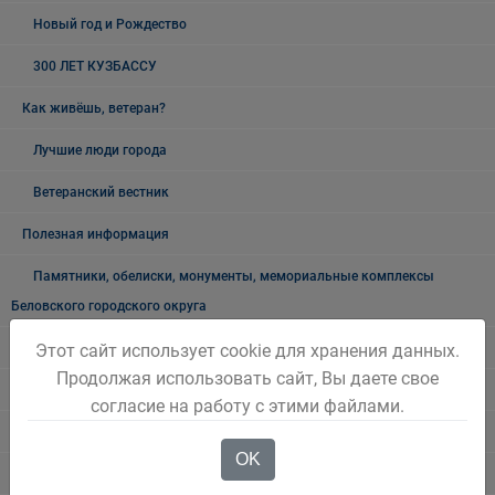
Новый год и Рождество
300 ЛЕТ КУЗБАССУ
Как живёшь, ветеран?
Лучшие люди города
Ветеранский вестник
Полезная информация
Памятники, обелиски, монументы, мемориальные комплексы
Беловского городского округа
Объявления
Этот сайт использует cookie для хранения данных.
Продолжая использовать сайт, Вы даете свое
Безопасность на воде
согласие на работу с этими файлами.
Осторожно мошенники!
OK
Государственные органы и службы информируют