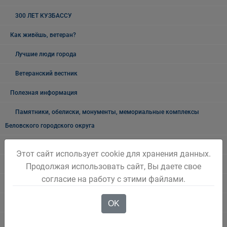
300 ЛЕТ КУЗБАССУ
Как живёшь, ветеран?
Лучшие люди города
Ветеранский вестник
Полезная информация
Памятники, обелиски, монументы, мемориальные комплексы
Беловского городского округа
Объявления
Этот сайт использует cookie для хранения данных.
Безопасность на воде
Продолжая использовать сайт, Вы даете свое
согласие на работу с этими файлами.
Осторожно мошенники!
OK
Государственные органы и службы информируют
Учреждения Здравоохранения