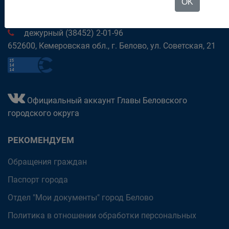
OK
приёмная (38452) 2-81-37
дежурный (38452) 2-01-96
652600, Кемеровская обл., г. Белово, ул. Советская, 21
Официальный аккаунт Главы Беловского
городского округа
РЕКОМЕНДУЕМ
Обращения граждан
Паспорт города
Отдел "Мои документы" город Белово
Политика в отношении обработки персональных