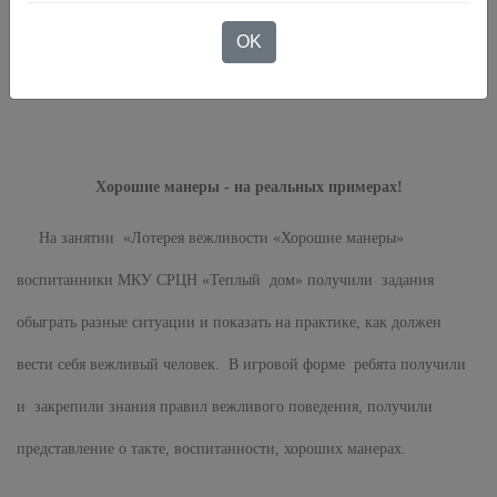
это любить, беречь, нести ответственность за благополучие
OK
ребенка, знать, как ему помочь в трудной ситуации, не быть
равнодушным к его проблемам. И тогда детство будет счастливым
!
Хорошие манеры - на реальных примерах!
На занятии «Лотерея вежливости «Хорошие манеры»
воспитанники МКУ СРЦН «Теплый дом» получили задания
обыграть разные ситуации и показать на практике, как должен
вести себя вежливый человек. В игровой форме ребята получили
и закрепили знания правил вежливого поведения, получили
представление о такте, воспитанности, хороших манерах.