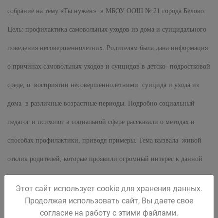
собрание на тему «Ты нужен» в МБОУ ООШ № 21 города Белово.
Цель: профилактика самовольных уходов из дома и суицидального
поведения несовершеннолетних. Родителям была дана информация
о причинах самовольных уходов и суицидов в детско- подростковой
среде, о восприятии несовершеннолетними суицида и ухода из
дома в различные возрастные периоды. Подробно социальный
педагог и психолог в социальной сфере рассказали о методах и
способах профилактики, приводя примеры. Тема вызвала живой
отклик родителей, которые проявили огромный интерес к данной
информации, задавали вопросы, брали памятки.
Этот сайт использует cookie для хранения данных.
Продолжая использовать сайт, Вы даете свое
В завершение родители сделали выводы о том, что главное –
согласие на работу с этими файлами.