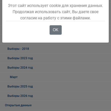
Этот сайт использует cookie для хранения данных.
Информация о результатах проверок результативности
Продолжая использовать сайт, Вы даете свое
(экономности и эффективности) использования средств бюджета
согласие на работу с этими файлами.
Беловского городского округа
OK
Выборы
Выборы - 2019
Выборы - 2018
Выборы 2023 год
Выборы 2024 год
Март
Выборы 2025 год
Выборы 2026 год
Открытые данные