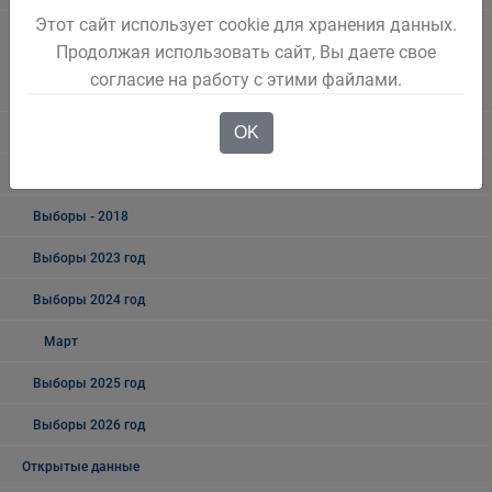
Этот сайт использует cookie для хранения данных.
Информация о результатах проверок результативности
Продолжая использовать сайт, Вы даете свое
(экономности и эффективности) использования средств бюджета
согласие на работу с этими файлами.
Беловского городского округа
OK
Выборы
Выборы - 2019
Выборы - 2018
Выборы 2023 год
Выборы 2024 год
Март
Выборы 2025 год
Выборы 2026 год
Открытые данные