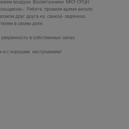
свежем воздухе. Воспитанники МКУ СРЦН
гольщиков». Ребята провели время весело
 возили друг друга на санках- ледянках,
телем в своем деле.
уверенность в собственных силах.
 и с хорошим настроением!