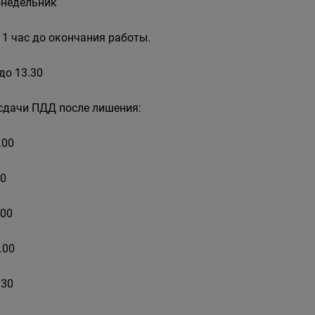
онедельник
 1 час до окончания работы.
до 13.30
я сдачи ПДД после лишения:
.00
00
.00
2.00
.30