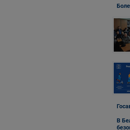
Боле
Госа
В Бе
безо