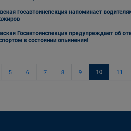
вская Госавтоинспекция напоминает водителям
ажиров
вская Госавтоинспекция предупреждает об отв
спортом в состоянии опьянения!
10
5
6
7
8
9
11