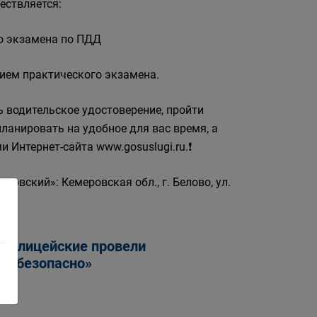
ествляется:
го экзамена по ПДД
 прием практического экзамена.
ь водительское удостоверение, пройти
ланировать на удобное для вас время, а
 Интернет-сайта www.gosuslugi.ru.❗
вский»: Кемеровская обл., г. Белово, ул.
 полицейские провели
сь безопасно»