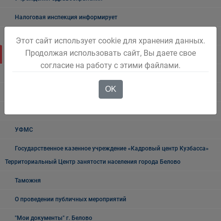
Налоговая инспекция информирует
Прокуратура информирует
Этот сайт использует cookie для хранения данных.
Продолжая использовать сайт, Вы даете свое
ГИБДД
согласие на работу с этими файлами.
Полиция
OK
УФСБ России
Росреестр
УФМС
Государственное казенное учреждение «Кадровый центр Кузбасса»
Территориальный Центр занятости населения города Белово
Таможня
О проведении публичных мероприятий
"Мои документы" г. Белово