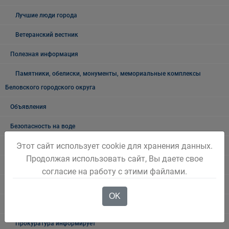
Лучшие люди города
Ветеранский вестник
Полезная информация
Памятники, обелиски, монументы, мемориальные комплексы
Беловского городского округа
Объявления
Безопасность на воде
Этот сайт использует cookie для хранения данных.
Осторожно мошенники!
Продолжая использовать сайт, Вы даете свое
Государственные органы и службы информируют
согласие на работу с этими файлами.
Учреждения Здравоохранения
OK
Налоговая инспекция информирует
Прокуратура информирует