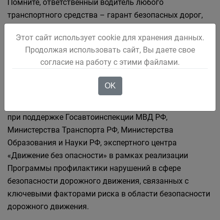
Помните, ответственный водитель любого
транспортного средства – гарант безопасных дорог,
сколько бы лет ему ни было. Будь ответственным.
Этот сайт использует cookie для хранения данных.
Будь в культуре.
Продолжая использовать сайт, Вы даете свое
согласие на работу с этими файлами.
Напомним, что мероприятия по безопасности
проходят в рамках информационно-пропагандистской
OK
кампания «Культура на дорогах!», которая
реализуется Российским Союзом Автостраховщиков
при поддержке Госавтоинспекции МВД РФ,
Министерства Транспорта РФ, Министерства
Образования и Науки РФ, экспертного центра
«Движение без опасности» в рамках реализации
Программы профилактики нарушений в сфере
безопасности дорожного движения, связанных с
ключевыми факторами риска в области безопасности
дорожного движения.