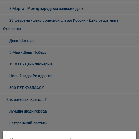
8 Марта - Международный женский день
23 февраля - день воинской славы России - День защитника
Отечества
День Шахтёра
9 Мая - День Победы
19 мая - День пионерии
Новый год и Рождество
300 ЛЕТ КУЗБАССУ
Как живёшь, ветеран?
Лучшие люди города
Ветеранский вестник
Полезная информация