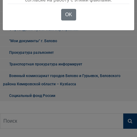
Территориальный Центр занятости населения города Белово
OK
Таможня
О проведении публичных мероприятий
"Мои документы" г. Белово
Прокуратура разъясняет
Транспортная прокуратура информирует
Военный комиссариат городов Белово и Гурьевск, Беловского
района Кемеровской области – Кузбасса
Социальный фонд России