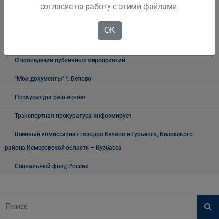
согласие на работу с этими файлами.
Государственное казенное учреждение «Кадровый центр Кузбасса»
Территориальный Центр занятости населения города Белово
OK
Таможня
О проведении публичных мероприятий
"Мои документы" г. Белово
Прокуратура разъясняет
Транспортная прокуратура информирует
Военный комиссариат городов Белово и Гурьевск, Беловского
района Кемеровской области – Кузбасса
Социальный фонд России