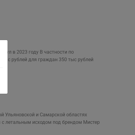
кул в 2023 году В частности по
тыс рублей для граждан 350 тыс рублей
й Ульяновской и Самарской областях
ч с летальным исходом под брендом Мистер