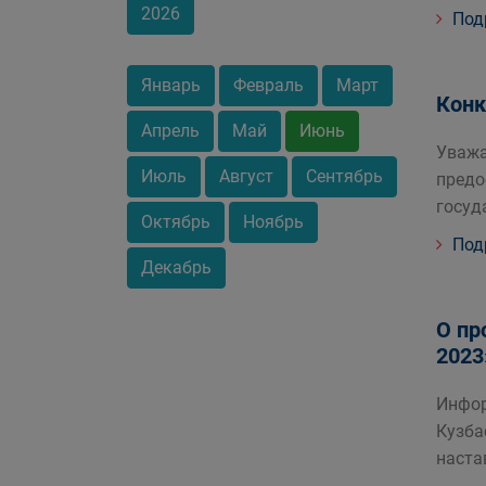
2026
Под
Январь
Февраль
Март
Конк
Апрель
Май
Июнь
Уважа
Июль
Август
Сентябрь
предо
госуд
Октябрь
Ноябрь
Под
Декабрь
О пр
2023
Инфор
Кузба
наста