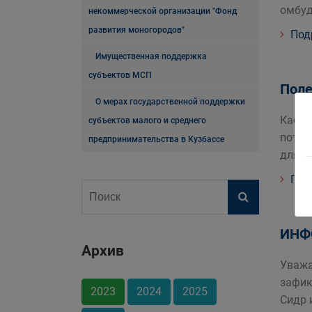
омбуд
некоммерческой организации "Фонд
развития моногородов"
Под
Имущественная поддержка
субъектов МСП
Поле
О мерах государственной поддержки
Кабми
субъектов малого и среднего
потре
предпринимательства в Кузбассе
для и
Под
ИНФ
Архив
Уважа
зафик
2023
2024
2025
Сидр 