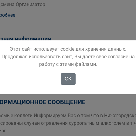
смена Организатор
робнее
зная информация
Этот сайт использует cookie для хранения данных.
н сохранил прежние лимиты по займам для кредитных кани
Продолжая использовать сайт, Вы даете свое согласие на
бительским кредитам установлены следующие лимиты 300 
работу с этими файлами.
ндивидуал
робнее
OK
ОРМАЦИОННОЕ СООБЩЕНИЕ
емые коллеги Информируем Вас о том что в Нижегородско
сированы случаи отравления суррогатным алкоголем в т 
изг