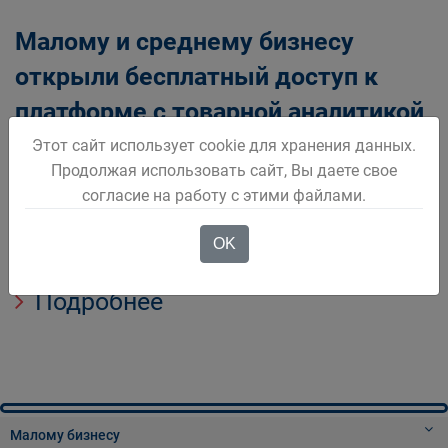
Малому и среднему бизнесу
открыли бесплатный доступ к
платформе с товарной аналитикой
Этот сайт использует cookie для хранения данных.
Центр развития перспективных технологий для малых
Продолжая использовать сайт, Вы даете свое
и средних предприятий запустил аналитический
согласие на работу с этими файлами.
сервис Точка роста на основе данных системы
Честный знак Сервис будет бесплатным до конца
OK
февраля 2024 го
Подробнее
Малому бизнесу