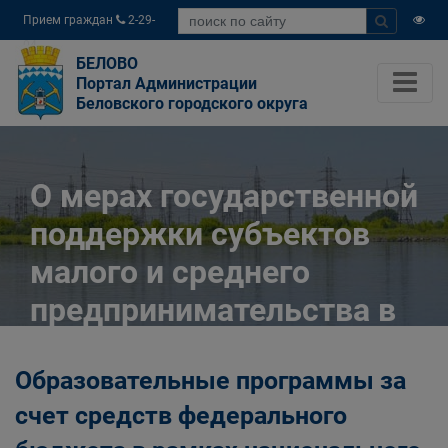
Прием граждан
2-29-
04
БЕЛОВО
Портал Администрации
Беловского городского округа
О мерах государственной
поддержки субъектов
малого и среднего
предпринимательства в
Кузбассе
Образовательные программы за
Главная
Малому бизнесу
счет средств федерального
О мерах государственной поддержки
субъектов малого и среднего