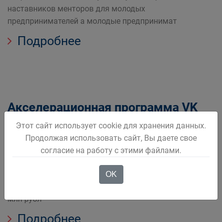
наставников менторов для молодых
предпринимателей а молодые предпринимат
Подробнее
Акселерационная программа VK
Mini Apps
Этот сайт использует cookie для хранения данных.
Продолжая использовать сайт, Вы даете свое
Команды разработчиков смогут создать сервис с нуля
согласие на работу с этими файлами.
или доработать уже существующий проект бизнес
стратегию маркетинговый план и развитие Авторы
OK
лучших проектов разделят призовой фонд суммой 5
млн рубл
Подробнее