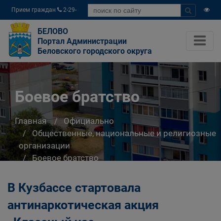
Прием граждан
2-29-
04
БЕЛОВО
Портал Администрации
Беловского городского округа
Боевое братство
Главная
Официально
Общественные, национальные и религиозные
организации
Боевое братство
В Кузбассе стартовала
антинаркотическая акция