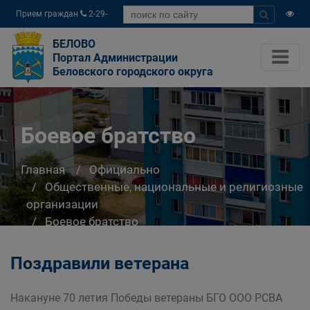
Прием граждан
2-29-
04
БЕЛОВО
Портал Администрации
Беловского городского округа
Боевое братство
Главная
Официально
Общественные, национальные и религиозные
организации
Боевое братство
Поздравили ветерана
Накануне 70 летия Победы ветераны БГО ООО РСВА