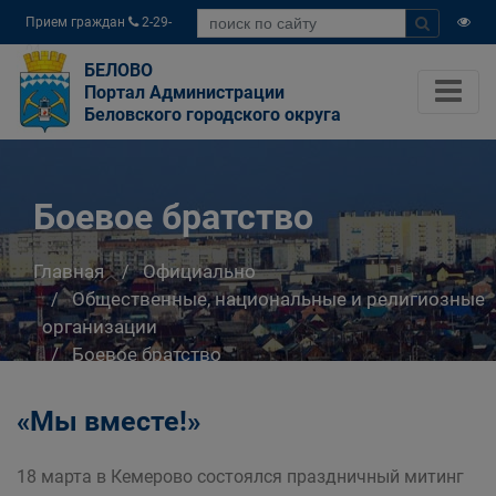
Прием граждан
2-29-
04
БЕЛОВО
Портал Администрации
Беловского городского округа
Боевое братство
Главная
Официально
Общественные, национальные и религиозные
организации
Боевое братство
«Мы вместе!»
18 марта в Кемерово состоялся праздничный митинг