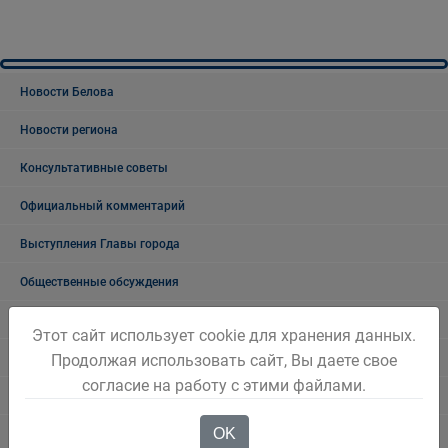
Новости Белова
Новости региона
Консультативные советы
Официальный комментарий
Выступления Главы города
Общественные обсуждения
Общественные обсуждения архив
Этот сайт использует cookie для хранения данных.
Публичные слушания
Продолжая использовать сайт, Вы даете свое
согласие на работу с этими файлами.
Публичные слушания. Архив
OK
Проекты документов