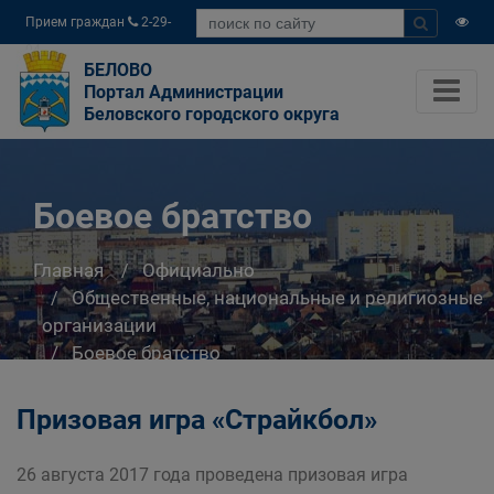
Прием граждан
2-29-
04
БЕЛОВО
Портал Администрации
Беловского городского округа
Боевое братство
Главная
Официально
Общественные, национальные и религиозные
организации
Боевое братство
Призовая игра «Страйкбол»
26 августа 2017 года проведена призовая игра